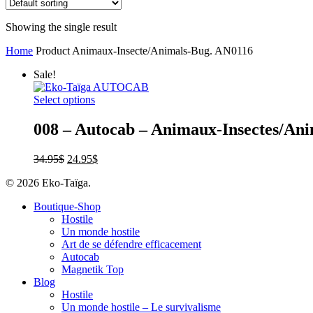
Showing the single result
Home
Product Animaux-Insecte/Animals-Bug.
AN0116
Sale!
Select options
008 – Autocab – Animaux-Insectes/An
34.95
$
24.95
$
© 2026 Eko-Taïga.
Boutique-Shop
Hostile
Un monde hostile
Art de se défendre efficacement
Autocab
Magnetik Top
Blog
Hostile
Un monde hostile – Le survivalisme