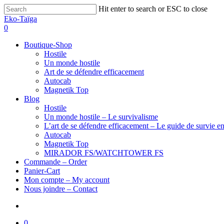
Hit enter to search or ESC to close
Eko-Taïga
0
Boutique-Shop
Hostile
Un monde hostile
Art de se défendre efficacement
Autocab
Magnetik Top
Blog
Hostile
Un monde hostile – Le survivalisme
L’art de se défendre efficacement – Le guide de survie en
Autocab
Magnetik Top
MIRADOR FS/WATCHTOWER FS
Commande – Order
Panier-Cart
Mon compte – My account
Nous joindre – Contact
0