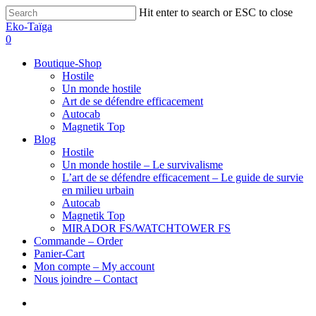
Hit enter to search or ESC to close
Eko-Taïga
0
Boutique-Shop
Hostile
Un monde hostile
Art de se défendre efficacement
Autocab
Magnetik Top
Blog
Hostile
Un monde hostile – Le survivalisme
L’art de se défendre efficacement – Le guide de survie
en milieu urbain
Autocab
Magnetik Top
MIRADOR FS/WATCHTOWER FS
Commande – Order
Panier-Cart
Mon compte – My account
Nous joindre – Contact