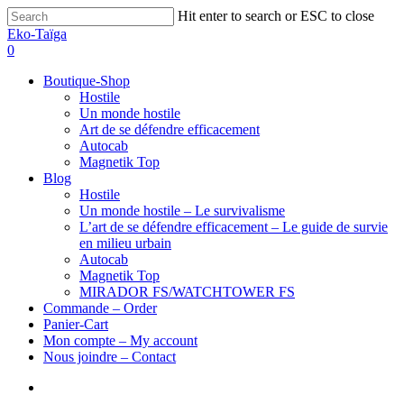
Hit enter to search or ESC to close
Eko-Taïga
0
Boutique-Shop
Hostile
Un monde hostile
Art de se défendre efficacement
Autocab
Magnetik Top
Blog
Hostile
Un monde hostile – Le survivalisme
L’art de se défendre efficacement – Le guide de survie
en milieu urbain
Autocab
Magnetik Top
MIRADOR FS/WATCHTOWER FS
Commande – Order
Panier-Cart
Mon compte – My account
Nous joindre – Contact