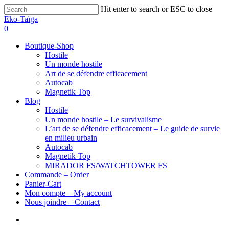
Hit enter to search or ESC to close
Eko-Taïga
0
Boutique-Shop
Hostile
Un monde hostile
Art de se défendre efficacement
Autocab
Magnetik Top
Blog
Hostile
Un monde hostile – Le survivalisme
L’art de se défendre efficacement – Le guide de survie
en milieu urbain
Autocab
Magnetik Top
MIRADOR FS/WATCHTOWER FS
Commande – Order
Panier-Cart
Mon compte – My account
Nous joindre – Contact