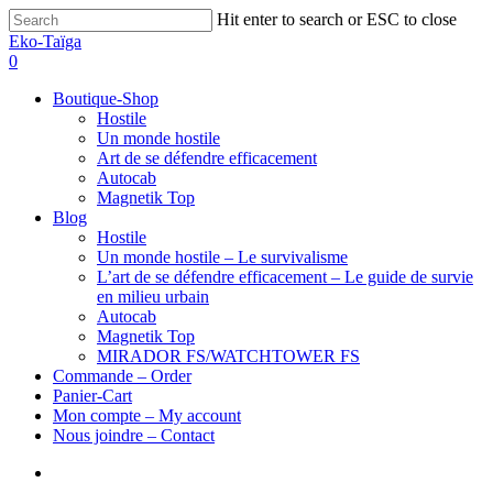
Hit enter to search or ESC to close
Eko-Taïga
0
Boutique-Shop
Hostile
Un monde hostile
Art de se défendre efficacement
Autocab
Magnetik Top
Blog
Hostile
Un monde hostile – Le survivalisme
L’art de se défendre efficacement – Le guide de survie
en milieu urbain
Autocab
Magnetik Top
MIRADOR FS/WATCHTOWER FS
Commande – Order
Panier-Cart
Mon compte – My account
Nous joindre – Contact