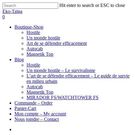
Hit enter to search or ESC to close
Eko-Taïga
0
Boutique-Shop
Hostile
Un monde hostile
Art de se défendre efficacement
Autocab
Magnetik Top
Blog
Hostile
Un monde hostile – Le survivalisme
L’art de se défendre efficacement – Le guide de survie
en milieu urbain
Autocab
Magnetik Top
MIRADOR FS/WATCHTOWER FS
Commande – Order
Panier-Cart
Mon compte – My account
Nous joindre – Contact