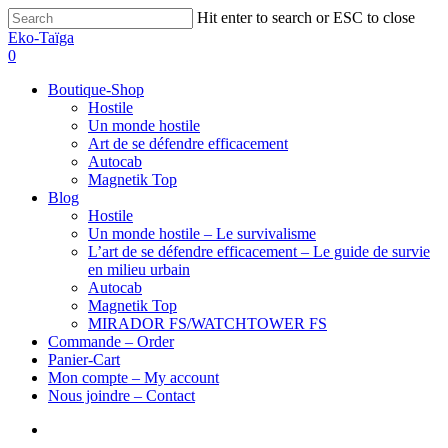
Hit enter to search or ESC to close
Eko-Taïga
0
Boutique-Shop
Hostile
Un monde hostile
Art de se défendre efficacement
Autocab
Magnetik Top
Blog
Hostile
Un monde hostile – Le survivalisme
L’art de se défendre efficacement – Le guide de survie
en milieu urbain
Autocab
Magnetik Top
MIRADOR FS/WATCHTOWER FS
Commande – Order
Panier-Cart
Mon compte – My account
Nous joindre – Contact