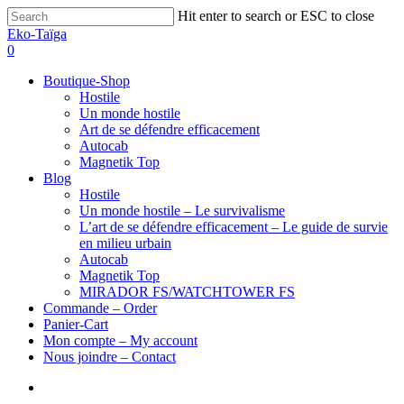
Hit enter to search or ESC to close
Eko-Taïga
0
Boutique-Shop
Hostile
Un monde hostile
Art de se défendre efficacement
Autocab
Magnetik Top
Blog
Hostile
Un monde hostile – Le survivalisme
L’art de se défendre efficacement – Le guide de survie
en milieu urbain
Autocab
Magnetik Top
MIRADOR FS/WATCHTOWER FS
Commande – Order
Panier-Cart
Mon compte – My account
Nous joindre – Contact