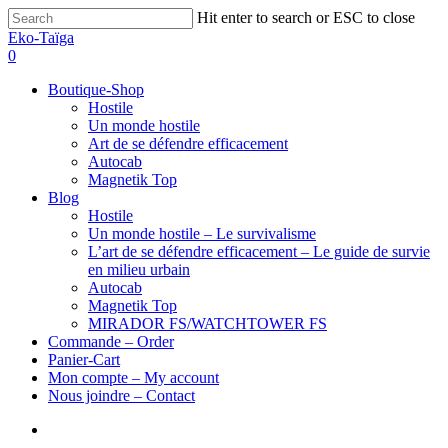
Hit enter to search or ESC to close
Eko-Taïga
0
Boutique-Shop
Hostile
Un monde hostile
Art de se défendre efficacement
Autocab
Magnetik Top
Blog
Hostile
Un monde hostile – Le survivalisme
L’art de se défendre efficacement – Le guide de survie
en milieu urbain
Autocab
Magnetik Top
MIRADOR FS/WATCHTOWER FS
Commande – Order
Panier-Cart
Mon compte – My account
Nous joindre – Contact